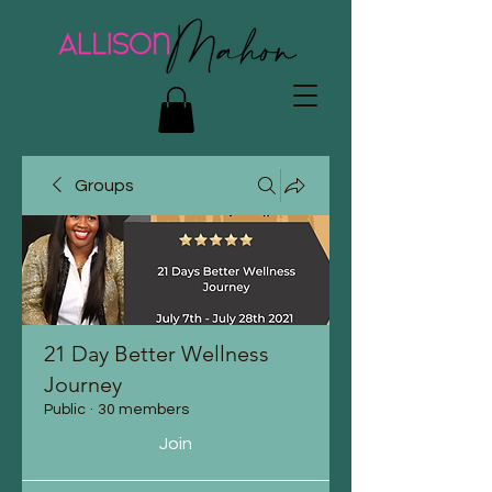
Groups
21 Day Better Wellness
Journey
Public
·
30 members
Join