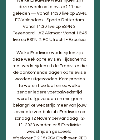
Welke Eredivisie wedstrijden zijn 
deze week op televisie? 11 uur 
geleden — Vanaf 14:30 live op ESPN. 
FC Volendam - Sparta Rotterdam 
Vanaf 14:30 live op ESPN 3. 
Feyenoord - AZ Alkmaar Vanaf 16:45 
live op ESPN 2. FC Utrecht - Excelsior

Welke Eredivisie wedstrijden zijn 
deze week op televisie? Tijdschema 
met wedstrijden uit de Eredivisie die 
de aankomende dagen op televisie 
worden uitgezonden. Kom precies 
te weten hoe laat en op welke 
zender iedere voetbalwedstrijd 
wordt uitgezonden en mis geen 
belangrijke wedstrijd meer van jouw 
favoriete voetbalclub. Eredivisie op 
zondag 12 NovemberVandaag 12-
11-2023 worden er 5 Eredivisie 
wedstrijden gespeeld. 
Afgelopen(12:15) PSV Eindhoven PEC 