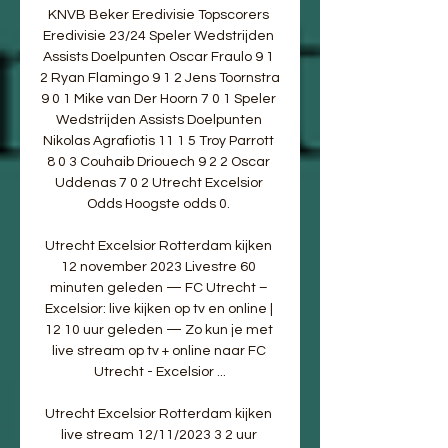
KNVB Beker Eredivisie Topscorers 
Eredivisie 23/24 Speler Wedstrijden 
Assists Doelpunten Oscar Fraulo 9 1 
2 Ryan Flamingo 9 1 2 Jens Toornstra 
9 0 1 Mike van Der Hoorn 7 0 1 Speler 
Wedstrijden Assists Doelpunten 
Nikolas Agrafiotis 11 1 5 Troy Parrott 
8 0 3 Couhaib Driouech 9 2 2 Oscar 
Uddenas 7 0 2 Utrecht Excelsior 
Odds Hoogste odds 0. 

Utrecht Excelsior Rotterdam kijken 
12 november 2023 Livestre 60 
minuten geleden — FC Utrecht – 
Excelsior: live kijken op tv en online | 
12 10 uur geleden — Zo kun je met 
live stream op tv + online naar FC 
Utrecht - Excelsior ...

Utrecht Excelsior Rotterdam kijken 
live stream 12/11/2023 3 2 uur 