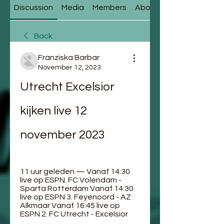
Discussion
Media
Members
About
Back
Franziska Barbar
November 12, 2023
Utrecht Excelsior 
kijken live 12 
november 2023
11 uur geleden — Vanaf 14:30 
live op ESPN. FC Volendam - 
Sparta Rotterdam Vanaf 14:30 
live op ESPN 3. Feyenoord - AZ 
Alkmaar Vanaf 16:45 live op 
ESPN 2. FC Utrecht - Excelsior