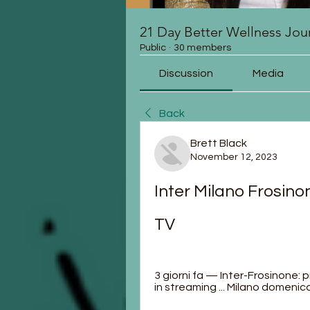
21 Day Better Wellness Jou
Public
·
30 members
Discussion
Media
Back
Brett Black
November 12, 2023
Inter Milano Frosino
TV
3 giorni fa — Inter-Frosinone: p
in streaming ... Milano domenica 