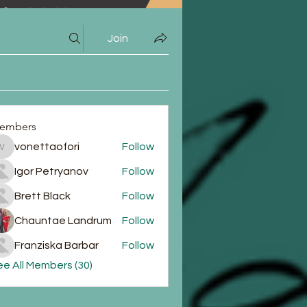
Join
embers
vonettaofori
Follow
vonettaofori
Igor Petryanov
Follow
Brett Black
Follow
Chauntae Landrum
Follow
Franziska Barbar
Follow
e All Members (30)