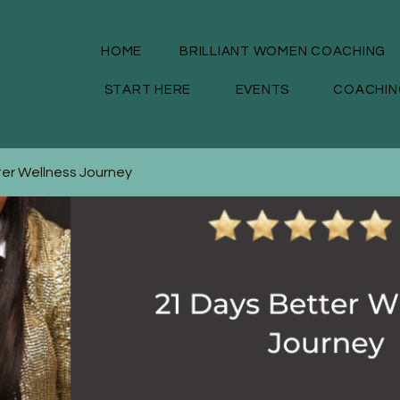
HOME
BRILLIANT WOMEN COACHING
START HERE
EVENTS
COACHIN
ter Wellness Journey