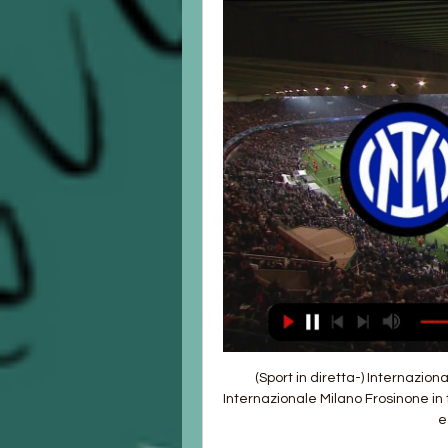
(Sport in diretta-) Internazionale Milano Frosinone in tv 12 7 ore fa — (Sport in diretta-) Internazionale Milano Frosinone in tv 12 novembre 2023 Verificare dove le trasmissioni Internet e TV vedranno legalmente ...

Inter Milano Frosinone in tv 12 novembre 2023 in linea 19 ma 12 ore fa — Inter Milano Frosinone in tv 12 novembre 2023 in linea 19 mag 2019 — Questa sera Inter e Atalanta, rispettivamente terza e quarta in ...

Internazionale Milano Frosinone streaming 12 novembre 2023 S 5 ore fa — Guarda in diretta 2 giorni fa Inter-Frosinone dove vederla oggi in TV e ...

Inter - Frosinone. 12 novembre, ore 20.45. Tv e Streaming Pulisic non sta bene. Resta a Milano, con Kjaer. 54 minuti fa. Maravich49 · Milan: Loftus non al meglio ...

Inter-Frosinone dove vederla: Sky, DAZN o NOW? Canale 22 ore fa — L'Inter capolista ospita il Frosinone nella 12ª giornata di Serie A: tutto sulla gara, dalle formazioni a dove vederla in tv e streaming.

Frosinone-Inter Primavera 1 LIVE: data, ora, diretta tv, cronaca Frosinone-Inter sarà la quarta giornata del campionato di Primavera 1 TIM: scopri come e dove vederla in diretta TV e live streaming.

How to Watch Inter Milan vs. Frosinone Calcio: Live Stream, TV Channel, Start TimeFrosinone Calcio visits Inter Milan at Giuseppe Meazza on Sunday at 2:45 PM ET in Serie A, with the action available on Paramount+. With 28 points, Inter Milan is currently first in the league table. Frosinone Calcio has 15 points, residing in 11th position. How to Watch Inter Milan vs. Frosinone Calcio in the US or Canada Match Day: Sunday, November 12, 2023 Match Time: 2:45 PM ET TV (US): Paramount+ TV (Canada): fubo Sports Network Canada Stadium: Giuseppe Meazza Serie A LIVE STREAM in Canada: Watch Inter Milan vs. 

Mourinho. Diretta derby Inter-Frosinone: probabili formazioni e dove vederla in tv e streaming Sale l'attesa per la stracittadina dell'Giuseppe Meazza: Sarri e Mourinho alle prese con gli ultimi dettagli relativi alle proprie formazioni Frosinone - Sale l'attesa per il derby numero 159 di campionato: Inter-Frosinone si gioca domani, domenica 12 novembre, alle ore 18, allo Stadio Giuseppe Meazza di Milano. Inter-Frosinone come e dove vederla: Sky o DAZN? Canale tv, diretta streaming, formazioni e orario Partita valevole per la 12a giornata della Serie A 2023/2024 Inter-Frosinone è una partita valevole per la 12a giornata del campionato di calcio di Serie A 2023-24. Il match vede di fronte la Inter che attualmente si trova al 10° posto in classifica con 16 punti e la Frosinone che invece è al 7° posto in classifica con 17 punti. La Inter ha ottenuto finora 5 vittorie, 1 pareggio e 5 sconfitte, ha segnato complessivamente 13 gol e ne ha subiti 13. 

Inter-Frosinone: le ultime sulle formazioni di Sarri e Mourinho In casa Inter, se il forfait di Zaccagni sembra ormai certificato, prevale l'ottimismo per Luis Alberto. Il fastidio al flessore sarà rivalutato dopo la rifinitura: nel pomeriggio è previsto il suo rientro in campo. Discorso simile per Marusic, uscito acciaccato da Bologna: viaggia verso il rientro. Casale è tornato in gruppo. Nella Frosinone, Mourinho si affida alla coppia Dybala-Lukaku in attacco e prepara, per la panchina, la sorpresa Pellegrini che ieri ha svolto parte del lavoro in gruppo, anche se la lesione muscolare impone prudenza sull'eventualità di vederlo in campo. 

Dove vedere il Milan in TV | AC Milan Giornata 23 (3/4 febbraio 2024): Frosinone-Milan | TV: DAZN (Sky tbc) Giornata 33 (20/21 aprile 2024): Milan-