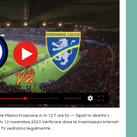
Inter | TV: DAZN (Sky tbc); Giornata 34 (27/28 ...

SNS presenta: Inter - Frosinone in Diretta Streaming 14 ore fa — SNS presenta: Inter - Frosinone. A San Siro l'Inter di Simone Inzaghi ospita il Inter TVDAZN Linear · Milan TVDAZN Linear · NFL NetworkNFL · UnbeatenDAZN ...

I precedenti in Serie A contano 60 pareggi, 42 vittorie della Inter, 56 della Frosinone con la formazione giallorossa che ha però perso gli ultimi due derby disputati. Diretta tv e streaming Inter-Frosinone Partita: Inter-Frosinone Data: Domenica 12 novembre 2023 Dove: Stadio Giuseppe Meazza (Milano) Orario: 20:45 Canale TV: DAZN (canale 214 del satellite), Streaming: DAZN Competizione: 12ª giornata di Serie A 2023/24 Sarri recupera Casale e Marusic (in ballottaggio con Hysaj), mentre Zaccagni salterà il derby: Pedro titolare nel tridente con Felipe Anderson e Immobile. Rovella favorito su Cataldi e Vecino in regia, Luis Alberto c'è. Mourinho risponde con Dybala e Lukaku in attacco sostenuti da Karsdorp, Bove, Cristante, Paredes e Spinazzola in mediana. 

Frosinone Calcio with a trial to Fubo! Inter Milan and Frosinone Calcio Stats Inter Milan is first in Serie A in goals scored (27 in 11 matches), and Frosinone Calcio is 16th in goals allowed (18 in 11). Frosinone Calcio scores 1. 5 goals per match (seventh in Serie A), and Inter Milan allows 0. 5 per match (first in league). In terms of goal differential, Inter Milan is first in the league at +21. Frosinone Calcio’s goal differential is -1, which is 11th in the league. Inter Milan Key Players Lautaro Martinez is Inter Milan’s leading scorer, with 12 goals (on 28 shots) in 11 league games. 

Inter - Frosinone (Serie A): la cronaca in diretta del match   · Corriere TV. torna su Copyright 2023 © Tutti i diritti riservati. RCS Mediagroup S.p.a. - Via Angelo Rizzoli,8 - 20132 MIlano. CF, Partita I.V.A. e ...

[[DIRETTA TV]] Inter-Frosinone In Diretta Streaming Gratis 12 novembre 2023 (#16139) · Issues · GitLab. org / growthproject · GitLab﻿ [[DIRETTA TV]] Inter-Frosinone In Diretta Streaming Gratis 12 novembre 2023 (#16139) · Issues · GitLab. org / growthproject · GitLab Skip to content Inter-Frosinone dove vederla in TV e streaming: orario e probabili formazioni del derby La Inter e la Frosinone si sfidano oggi nel derby d’andata della 12ª giornata di Serie A: entrambe le formazioni a caccia di punti per risalire la classifica. Il derby si gioca oggi alle 20:45, diretta TV e streaming su Dazn. Dubbio Zaccagni per Sarri, Mourinho con Dybala e Lukaku. 🔴✅WATCH NOW📺👉Inter - Frosinone In Dirtetta LIVE 🌟✅🔰STREAMING🔴✅Inter - Frosinone In Dirtetta LIVE Dove vedere Inter-Frosinone in diretta tv e in streaming Derby che dirà molto sul futuro delle squadre Frosinonene in questo campionato. 

Tutto sulla gara: dalle formazioni a dove vederla in tv e streaming, Con morali alterni ma situazione di classifica abbastanza simile, Inter e Frosinone si avvicinano al derby della Capitale. Domenica 12 novembre è il giorno del derby d'andata della Serie A 2023-2024 tra Inter e Frosinone. É la partita più attesa e sentita nella Capitale con Sarri e Mourinho che l'hanno già accesa con dichiarazioni che hanno dato vita a un botta e risposta. Le due squadre sono entrambe reduci dalle fatiche di Coppa con i biancocelesti che hanno battuto il Feyenoord in Champions e la Frosinone che ha perso contro lo Slavia Praga in Europa League. 

[calcio<<<] Oggi Inter Milano-Frosinone in diretta streaming DOVE VEDERLA— Inter-Frosinone sarà trasmessa in diretta tv in esclusiva da Dazn, con telecronaca di Ricky Buscaglia e commento tecnico di Marco Parolo. La partita sarà visibile anche sulla piattaforma Sky sul canale Zona Dazn e in streaming sull'app di Dazn. DOVE VEDERLA— Inter-Frosinone sarà trasmessa in diretta tv in esclusiva da Dazn, con telecronaca di Ricky Buscaglia e commento tecnico di Marco Parolo. La partita sarà visibile anche sulla piattaforma Sky sul canale Zona Dazn e in streaming sull'app di Dazn. 2 ore fa salternativespa.com salternativespa.com

Diretta Inter-Frosinone ore 18: dove vederla in tv, in streaming e probabili formazioni Derby della Capitale con in palio il trenio Champions League: entrambe le squadre obbligate a vincere per non perdere terreno Dove vedere Inter-Frosinone streaming e diretta tv Inter-Frosinone, gara valida per l’11ª giornata giornata di campionato e in programma alle ore 20:45 allo stadio Giuseppe Meazza di Milano sarà visibile in diretta in streaming su Dazn. In alternativa, sarà possibile seguire la cronaca testuale della sfida live sul nostro sito Frosinone - Una città in apnea da giorni, un appuntamento campale da cui è impossibile distrarsi. La Capitale si ferma per il derby, paralizzata da ansie e paure che solo chi vive tutto l'anno questa rivalità eterna può comprendere fino in fondo. L’obiettivo delle due squadre si chiama Champions League e la sfida di questa sera sarà una delle tante sliding doors della stagione: giallorossi settimi a 17 punti, biancocelesti decimi a 16 punti, vincere è un must per entrambe le squadre per non perdere il treno delle prime quattro. 

Marcus Thuram is Inter Milan’s second-leading scorer, with four goals in 11 league games. Thuram has five assists in 11 games — No. 1 on Inter Milan, and first in the league. Frosinone Calcio Key Players Matias Soule has five goals in nine games — the top scorer on Frosinone Calcio, and fifth in the league. 

La stracittadina si disputerà alle ore 18. La partita si gioca all'Giuseppe Meazza e sarà trasmessa in diretta TV e streaming su Dazn. La sconfitta incassata contro il Bologna è costata carissimo alla Inter, che dopo una serie di risultati utili si era avvicinata al quarto posto. Il ko con i rossoblu è costato pure il sorpasso in classifica da parte della Frosinone che con 17 punti è davanti di una lunghezza rispetto alla Inter. Il derby pesa tanto, considerato che le prime quattro hanno già un discreto margine. 

Panchina invece per Kristensen e Zalewski. In linea difensiva Mancini con Llorente e Ndicka davanti a Rui Patricio. Pellegrini è recuperato, ma partirà dalla panchina. Inter (4-3-3): Provedel; Lazzari, Patric, Frosinonegnoli, Marusic; Guendouzi, Rovella, Luis Alberto; Felipe Anderson, Immobile, Pedro. All. Sarri. Frosinone (3-5-2): Rui Patricio; Mancini, Llorente, Ndicka; Karsdorp, Bove, Cristante, Paredes, Spinazzola; Dybala, Lukaku. 

Il giocatore che ha segnato più gol è Ciro Immobile con 3 reti. La Frosinone ha ottenuto finora 5 vittorie, 2 p