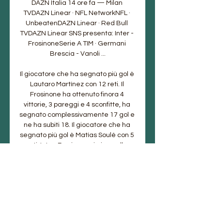
DAZN Italia 14 ore fa — Milan 
TVDAZN Linear · NFL NetworkNFL · 
UnbeatenDAZN Linear · Red Bull 
TVDAZN Linear SNS presenta: Inter - 
FrosinoneSerie A TIM · Germani 
Brescia - Vanoli ...

Il giocatore che ha segnato più gol è 
Lautaro Martínez con 12 reti. Il 
Frosinone ha ottenuto finora 4 
vittorie, 3 pareggi e 4 sconfitte, ha 
segnato complessivamente 17 gol e 
ne ha subiti 18. Il giocatore che ha 
segnato più gol è Matías Soulé con 5 
reti. Inter-Frosinone si gioca allo 
stadio Giuseppe Meazza di Milano; 
arbitro di Inter - Frosinone è il signor 
Federico Dionisi di L'Aquila 
coadiuvato dagli assistenti Alessio 
Tolfo e Niccolò Pagliardini. 

Dove vedere Inter-Frosinone, 