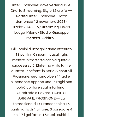
Inter-Frosinone: dove vederla Tv e 
Diretta Streaming, Sky o 12 ore fa — 
Partita: Inter-Frosinone · Data: 
domenica 12 novembre 2023 · 
Orario: 20:45 · TV/Streaming: DAZN · 
Luogo: Milano · Stadio: Giuseppe 
Meazza · Arbitro: ...

Gli uomini di Inzaghi hanno ottenuto 
13 punti in 6 incontri casalinghi, 
mentre in trasferta sono a quota 5 
successi su 5. L'Inter ha vinto tutti e 
quattro i confronti in Serie A contro il 
Frosinone, segnando ben 11 gol e 
subendone appena uno. Inzaghi non 
potrà contare sugli infortunati 
Cuadrado e Pavard. COME CI 
ARRIVA IL FROSINONE— La 
formazione di Di Francesco ha 15 
punti frutto di 4 vittorie, 3 pareggi e 4 
ko; 17 i gol fatti e 18 quelli subiti. Il 