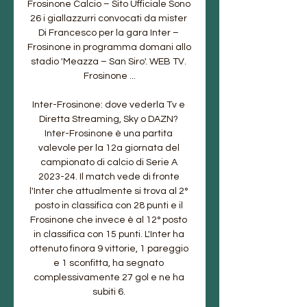
Frosinone Calcio – Sito Ufficiale Sono 
26 i giallazzurri convocati da mister 
Di Francesco per la gara Inter – 
Frosinone in programma domani allo 
stadio 'Meazza – San Siro'. WEB TV. 
Frosinone ...

Inter-Frosinone: dove vederla Tv e 
Diretta Streaming, Sky o DAZN? 
Inter-Frosinone è una partita 
valevole per la 12a giornata del 
campionato di calcio di Serie A 
2023-24. Il match vede di fronte 
l'Inter che attualmente si trova al 2° 
posto in classifica con 28 punti e il 
Frosinone che invece è al 12° posto 
in classifica con 15 punti. L'Inter ha 
ottenuto finora 9 vittorie, 1 pareggio 
e 1 sconfitta, ha segnato 
complessivamente 27 gol e ne ha 
subiti 6. 
