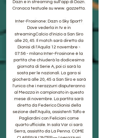
Dazn e in streaming sull'app di Dazn. 
Cronaca testuale su www. gazzetta. 

Inter-Frosinone: Dazn o Sky Sport? 
Dove vederla in tv e in 
streamingCalcio d'inizio a San Siro 
alle 20, 45. Il match sarà diretto da 
Dionisi di l'Aquila 12 novembre - 
07:56 - milano Inter-Frosinone è la 
partita che chiuderà la dodicesima 
giornata di Serie A, poi ci sarà la 
sosta per le nazionali. La gara si 
giocherà alle 20, 45 a San Siro e sarà 
l'unica che i nerazzurri disputeranno 
al Meazza in campionato in questo 
mese di novembre. La partita sarà 
diretta da Federico Dionisi della 
sezione dell'Aquila, assistenti Tolfo e 
Pagliardini con Feliciani come 
quarto ufficiale. In sala Var ci sarà 
Serra, assistito da La Penna. COME 
CI ARRIVA L'INTER— I nerazzurri 