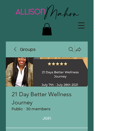
Groups
21 Day Better Wellness
Journey
Public
·
30 members
Join