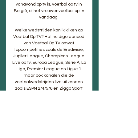
vanavond op tv is, voetbal op tv in 
België, of het vrouwenvoetbal op tv 
vandaag. 

Welke wedstrijden kan ik kijken op 
Voetbal Op TV? Het huidige aanbod 
van Voetbal Op TV omvat 
topcompetities zoals de Eredivisie, 
Jupiler League, Champions League 
Live op tv, Europa League, Serie A, La 
Liga, Premier League en Ligue 1 
maar ook kanalen die de 
voetbalwedstrijden live uitzenden 
zoals ESPN 2/4/5/6 en Ziggo Sport 
Extra. De Topwedstrijden uit de 
Eredivisie, zoals wedstrijden van 
Feyenoord, Ajax, of PSV kun je live 
online bekijken via aanbieders zoals 
Online. 

De kwaliteit van de streams op zo'n 