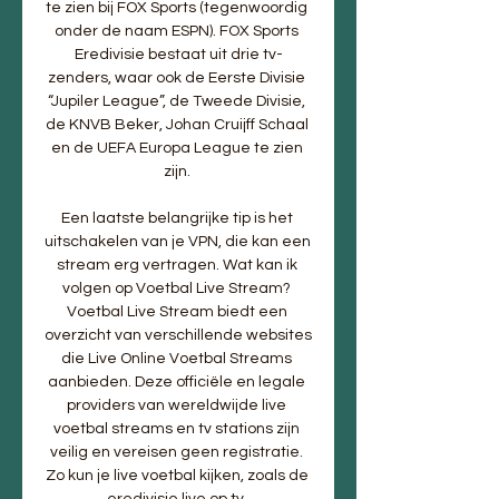
te zien bij FOX Sports (tegenwoordig 
onder de naam ESPN). FOX Sports 
Eredivisie bestaat uit drie tv-
zenders, waar ook de Eerste Divisie 
“Jupiler League”, de Tweede Divisie, 
de KNVB Beker, Johan Cruijff Schaal 
en de UEFA Europa League te zien 
zijn. 

Een laatste belangrijke tip is het 
uitschakelen van je VPN, die kan een 
stream erg vertragen. Wat kan ik 
volgen op Voetbal Live Stream? 
Voetbal Live Stream biedt een 
overzicht van verschillende websites 
die Live Online Voetbal Streams 
aanbieden. Deze officiële en legale 
providers van wereldwijde live 
voetbal streams en tv stations zijn 
veilig en vereisen geen registratie. 
Zo kun je live voetbal kijken, zoals de 
eredivisie live op tv. 
