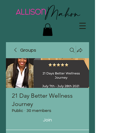
Groups
21 Day Better Wellness
Journey
Public
·
30 members
Join